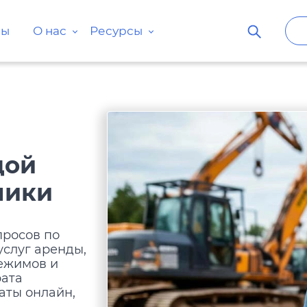
ны
О нас
Ресурсы
дой
ники
просов по
услуг аренды,
режимов и
рата
аты онлайн,