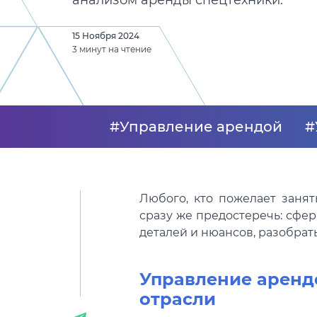
анализом аренды спецтехники.
15 Ноября 2024
3 минут на чтение
#Управление арендой
#
Любого, кто пожелает заня
сразу же предостеречь: сфе
деталей и нюансов, разобрать
Управление арендо
отрасли