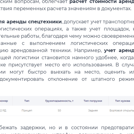
еским вопросам, облегчает
расчет стоимости арен
ствия переменных расчета значениям в документах.
ля аренды спецтехники
, допускает учет транспортн
огистических операциях, а также учет площадок, 
тельные работы, благодаря чему можно своевремен
занные с выполнением логистических операци
цию арендованной техники. Например,
учет арен
щей логистики становится намного удобнее, когда
ке присутствует место его использования. В случ
ии могут быстро выехать на место, оценить и
адокументировать отклонение от штатного режи
бежать задержки, но и в состоянии предотврати