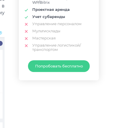
WP/Bitrix
 в
Проектная аренда
му
Учет субаренды
Управление персоналом
Мультисклады
Мастерская
Управление логистикой/
транспортом
Попробовать бесплатно