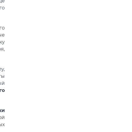
де
го
го
ые
ку
я,
у,
ты
ый
го
ки
ой
ых