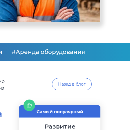
и
#Аренда оборудования
мо
Назад в блог
на
Самый популярный
й
Развитие