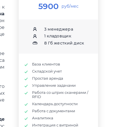
5900
руб/мес
 к
на
он
ое
3 менеджера
ще
1 кладовщик
8 Гб жесткий диск
ее
са
База клиентов
ам
Складской учет
Простая аренда
Управление задачами
го
Работа со штрих сканерами /
ых
RFID
ые
Календарь доступности
Работа с документами
Аналитика
де
Интеграция с витриной
ос