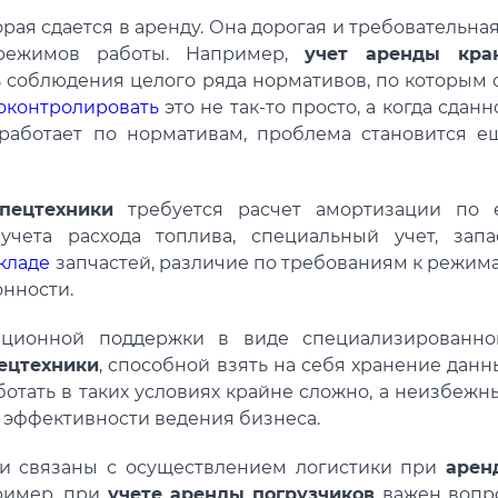
орая сдается в аренду. Она дорогая и требовательная
 режимов работы. Например,
учет аренды кра
 соблюдения целого ряда нормативов, по которым 
оконтролировать
это не так-то просто, а когда сданн
работает по нормативам, проблема становится е
спецтехники
требуется расчет амортизации по 
учета расхода топлива, специальный учет, запа
кладе
запчастей, различие по требованиям к режим
онности.
ационной поддержки в виде специализированно
ецтехники
, способной взять на себя хранение данн
отать в таких условиях крайне сложно, а неизбежн
 эффективности ведения бизнеса.
ти связаны с осуществлением логистики при
арен
ример, при
учете аренды погрузчиков
важен вопр