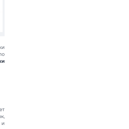
ки
по
ки
ет
к,
 и