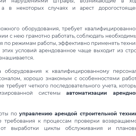
ыми нарушениями штрафы, возникающие в хо
 а в некоторых случаях и арест дорогостояще
сложного оборудования, требует квалифицированно
нии с нею грамотно работать, соблюдать необходим
я по режимам работы, эффективно применять техни
 этих условий арендованное чаще выходит из стро
изнашивается.
 оборудования к квалифицированному персонал
соналом, хорошо знакомым с особенностями рабо
же требует четкого последовательного учета, котор
лизированной системы
автоматизации арендно
боты по
управлению арендой строительной техни
ие требования к процессам проверки возвращаем
 от выработки циклы обслуживания и планов