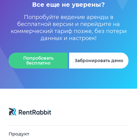
Все еще не уверены?
Попробуйте ведение аренды в
бесплатной версии
и перейдите на
коммерческий тариф позже,
без потери
данных и настроек!
Попробовать
Забронировать демо
бесплатно
Продукт